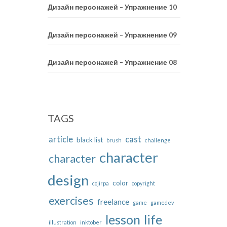
Дизайн персонажей – Упражнение 10
Дизайн персонажей – Упражнение 09
Дизайн персонажей – Упражнение 08
TAGS
article
cast
black list
brush
challenge
character
character
design
color
cojirpa
copyright
exercises
freelance
game
gamedev
life
lesson
illustration
inktober