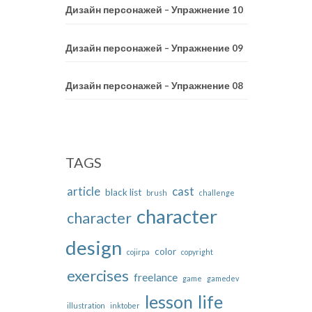
Дизайн персонажей – Упражнение 10
Дизайн персонажей – Упражнение 09
Дизайн персонажей – Упражнение 08
TAGS
article
cast
black list
brush
challenge
character
character
design
color
cojirpa
copyright
exercises
freelance
game
gamedev
life
lesson
illustration
inktober