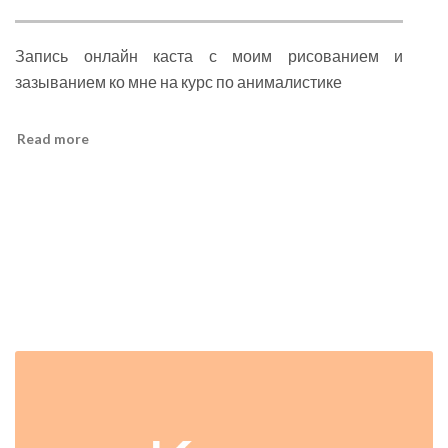
с
Тигрой
Запись онлайн каста с моим рисованием и
зазыванием ко мне на курс по анималистике
Read more