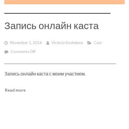
Запись онлайн каста
November 1, 2016
Victoria Kosheleva
Cast
on
Comments Off
Запись
онлайн
каста
Запись онлайн каста с моим участием.
Read more