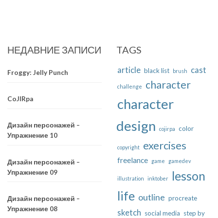
НЕДАВНИЕ ЗАПИСИ
TAGS
article
cast
black list
brush
Froggy: Jelly Punch
character
challenge
CoJIRpa
character
design
Дизайн персонажей –
color
cojirpa
Упражнение 10
exercises
copyright
freelance
game
gamedev
Дизайн персонажей –
Упражнение 09
lesson
illustration
inktober
life
outline
procreate
Дизайн персонажей –
Упражнение 08
sketch
social media
step by