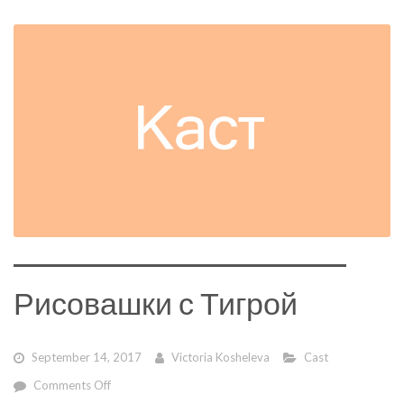
Рисовашки с Тигрой
September 14, 2017
Victoria Kosheleva
Cast
on
Comments Off
Рисовашки