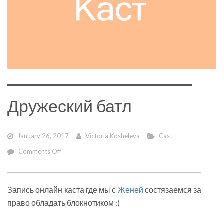
Дружеский батл
January 26, 2017
Victoria Kosheleva
Cast
on
Comments Off
Дружеский
батл
Запись онлайн каста где мы с
Женей
состязаемся за
право обладать блокнотиком :)