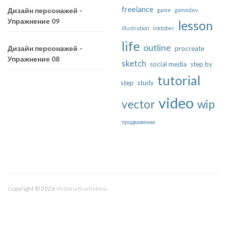
freelance
game
gamedev
Дизайн персонажей –
Упражнение 09
lesson
illustration
inktober
life
outline
procreate
Дизайн персонажей –
Упражнение 08
sketch
social media
step by
tutorial
step
study
video
vector
wip
продвижение
Copyright © 2026
Victoria Kosheleva
.