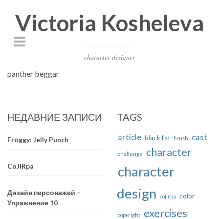
Victoria Kosheleva
character designer
panther beggar
НЕДАВНИЕ ЗАПИСИ
TAGS
article
cast
black list
brush
Froggy: Jelly Punch
character
challenge
CoJIRpa
character
design
Дизайн персонажей –
color
cojirpa
Упражнение 10
exercises
copyright