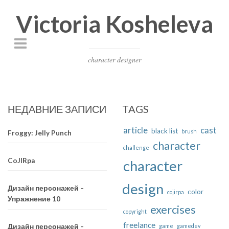
Victoria Kosheleva
character designer
НЕДАВНИЕ ЗАПИСИ
TAGS
article
cast
black list
brush
Froggy: Jelly Punch
character
challenge
CoJIRpa
character
design
Дизайн персонажей –
color
cojirpa
Упражнение 10
exercises
copyright
freelance
game
gamedev
Дизайн персонажей –